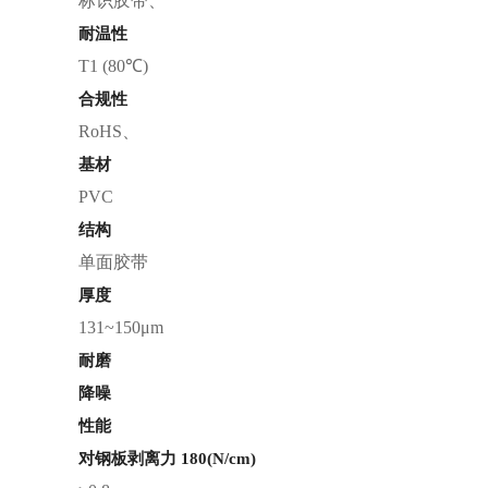
标识胶带、
耐温性
T1 (80℃)
合规性
RoHS、
基材
PVC
结构
单面胶带
厚度
131~150μm
耐磨
降噪
性能
对钢板剥离力 180(N/cm)