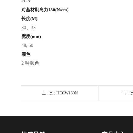
≥0.8
对基材剥离力180(N/cm)
长度(M)
30、33
宽度(mm)
48, 50
颜色
2 种颜色
HECW130N
上一页：
下一