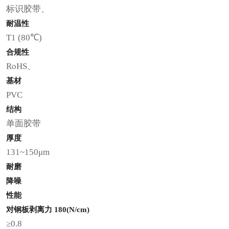
标识胶带、
耐温性
T1 (80℃)
合规性
RoHS、
基材
PVC
结构
单面胶带
厚度
131~150μm
耐磨
降噪
性能
对钢板剥离力 180(N/cm)
≥0.8